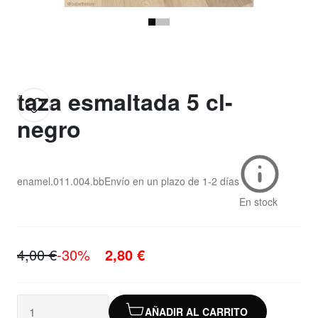
taza esmaltada 5 cl-
negro
enamel.011.004.bb
Envío en un plazo de
1-2 días
En stock
4,00 €
-30%
2,80 €
AÑADIR AL CARRITO