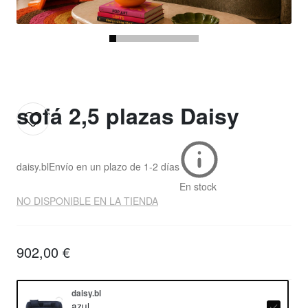
sofá 2,5 plazas Daisy
daisy.bl
Envío en un plazo de
1-2 días
En stock
NO DISPONIBLE EN LA TIENDA
902,00 €
daisy.bl
azul