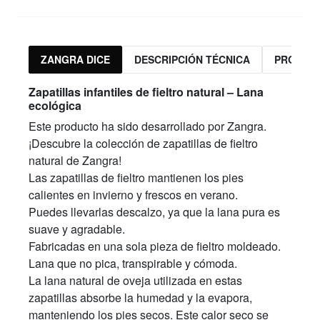
82,50 €
35
slippers.ch002.35
ZANGRA DICE
DESCRIPCIÓN TÉCNICA
PRODUC
slippers.ch002.35
82,50 €
Zapatillas infantiles de fieltro natural – Lana
ecológica
Este producto ha sido desarrollado por Zangra.
¡Descubre la colección de zapatillas de fieltro
natural de Zangra!
Las zapatillas de fieltro mantienen los pies
calientes en invierno y frescos en verano.
Puedes llevarlas descalzo, ya que la lana pura es
suave y agradable.
Fabricadas en una sola pieza de fieltro moldeado.
Lana que no pica, transpirable y cómoda.
La lana natural de oveja utilizada en estas
zapatillas absorbe la humedad y la evapora,
manteniendo los pies secos. Este calor seco se