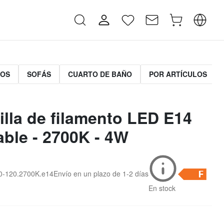
MOS
SOFÁS
CUARTO DE BAÑO
POR ARTÍCULOS
lla de filamento LED E14
able - 2700K - 4W
T20-120.2700K.e14
Envío en un plazo de
1-2 días
En stock