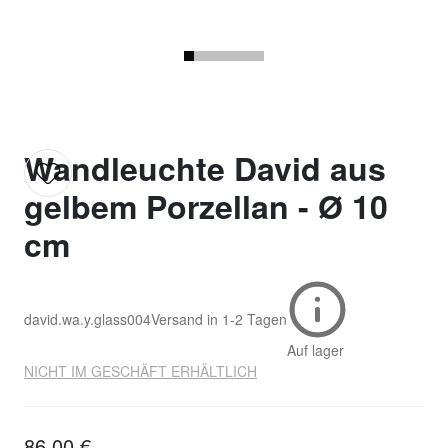
Wandleuchte David aus
gelbem Porzellan - Ø 10
cm
david.wa.y.glass004
Versand in
1-2 Tagen
Auf lager
NICHT IM GESCHÄFT ERHÄLTLICH
86,00 €