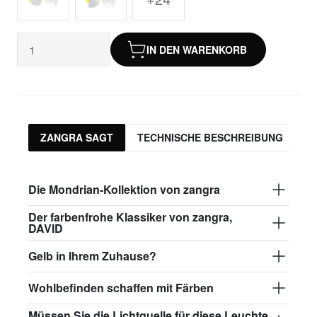
IN DEN WARENKORB
ZANGRA SAGT
TECHNISCHE BESCHREIBUNG
P
Die Mondrian-Kollektion von zangra
Der farbenfrohe Klassiker von zangra,
DAVID
Gelb in Ihrem Zuhause?
Wohlbefinden schaffen mit Färben
Müssen Sie die Lichtquelle für diese Leuchte