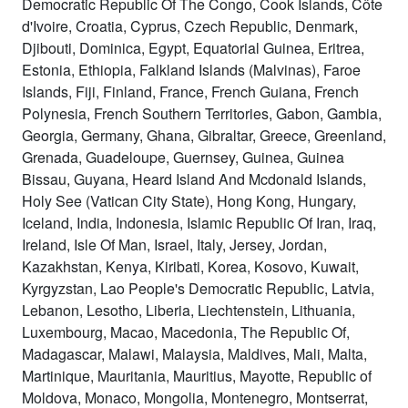
Democratic Republic Of The Congo, Cook Islands, Côte
d'Ivoire, Croatia, Cyprus, Czech Republic, Denmark,
Djibouti, Dominica, Egypt, Equatorial Guinea, Eritrea,
Estonia, Ethiopia, Falkland Islands (Malvinas), Faroe
Islands, Fiji, Finland, France, French Guiana, French
Polynesia, French Southern Territories, Gabon, Gambia,
Georgia, Germany, Ghana, Gibraltar, Greece, Greenland,
Grenada, Guadeloupe, Guernsey, Guinea, Guinea
Bissau, Guyana, Heard Island And Mcdonald Islands,
Holy See (Vatican City State), Hong Kong, Hungary,
Iceland, India, Indonesia, Islamic Republic Of Iran, Iraq,
Ireland, Isle Of Man, Israel, Italy, Jersey, Jordan,
Kazakhstan, Kenya, Kiribati, Korea, Kosovo, Kuwait,
Kyrgyzstan, Lao People's Democratic Republic, Latvia,
Lebanon, Lesotho, Liberia, Liechtenstein, Lithuania,
Luxembourg, Macao, Macedonia, The Republic Of,
Madagascar, Malawi, Malaysia, Maldives, Mali, Malta,
Martinique, Mauritania, Mauritius, Mayotte, Republic of
Moldova, Monaco, Mongolia, Montenegro, Montserrat,