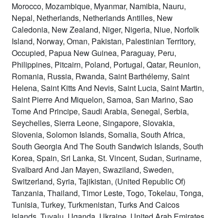
Morocco, Mozambique, Myanmar, Namibia, Nauru,
Nepal, Netherlands, Netherlands Antilles, New
Caledonia, New Zealand, Niger, Nigeria, Niue, Norfolk
Island, Norway, Oman, Pakistan, Palestinian Territory,
Occupied, Papua New Guinea, Paraguay, Peru,
Philippines, Pitcairn, Poland, Portugal, Qatar, Reunion,
Romania, Russia, Rwanda, Saint Barthélemy, Saint
Helena, Saint Kitts And Nevis, Saint Lucia, Saint Martin,
Saint Pierre And Miquelon, Samoa, San Marino, Sao
Tome And Principe, Saudi Arabia, Senegal, Serbia,
Seychelles, Sierra Leone, Singapore, Slovakia,
Slovenia, Solomon Islands, Somalia, South Africa,
South Georgia And The South Sandwich Islands, South
Korea, Spain, Sri Lanka, St. Vincent, Sudan, Suriname,
Svalbard And Jan Mayen, Swaziland, Sweden,
Switzerland, Syria, Tajikistan, (United Republic Of)
Tanzania, Thailand, Timor Leste, Togo, Tokelau, Tonga,
Tunisia, Turkey, Turkmenistan, Turks And Caicos
Islands, Tuvalu, Uganda, Ukraine, United Arab Emirates,