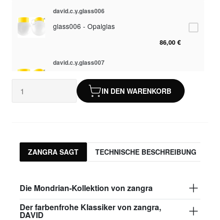
david.c.y.glass006
glass006 - Opalglas
86,00 €
david.c.y.glass007
glass007 - mattem Glas
IN DEN WARENKORB
82,50 €
david.c.y.glass008
glass008 - Klarglas
82,50 €
ZANGRA SAGT
TECHNISCHE BESCHREIBUNG
P
david.c.y.glass009
glass009 - Opalglas
Die Mondrian-Kollektion von zangra
86,00 €
Der farbenfrohe Klassiker von zangra,
DAVID
david.c.y.glass013