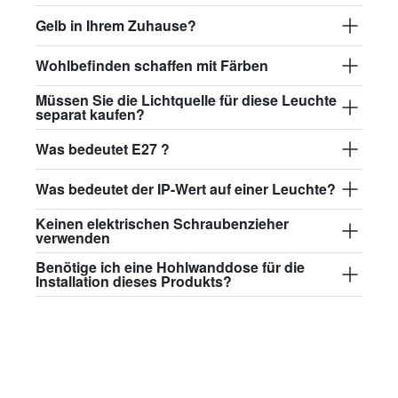
glass013 - Opal-Kunststoff
Gelb in Ihrem Zuhause?
84,50 €
Wohlbefinden schaffen mit Färben
david.c.y.glass017
Müssen Sie die Lichtquelle für diese Leuchte
separat kaufen?
glass017 - Opalglas
89,00 €
Was bedeutet E27 ?
david.c.y.glass018
Was bedeutet der IP-Wert auf einer Leuchte?
glass018 - Opalglas
Keinen elektrischen Schraubenzieher
verwenden
82,50 €
Benötige ich eine Hohlwanddose für die
david.c.y.glass019
Installation dieses Produkts?
glass019 - Opalglas
89,00 €
david.c.y.glass020
glass020 - Opalglas