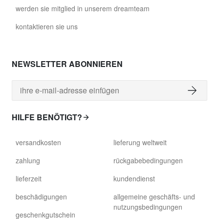
89,00 €
werden sie mitglied in unserem dreamteam
david.c.y.glass028
kontaktieren sie uns
glass028 - Klarglas
89,00 €
NEWSLETTER ABONNIEREN
david.c.y.glass029
glass029 - Klarglas
86,00 €
HILFE BENÖTIGT?
david.c.y.glass031
glass031 - Klarglas
versandkosten
lieferung weltweit
89,00 €
zahlung
rückgabebedingungen
david.c.y.glass032
lieferzeit
kundendienst
glass032 - Rauchglas
beschädigungen
allgemeine geschäfts- und
nutzungsbedingungen
89,00 €
geschenkgutschein