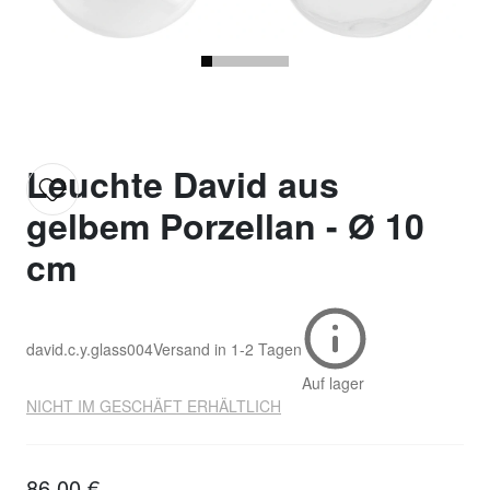
Leuchte David aus
gelbem Porzellan - Ø 10
cm
david.c.y.glass004
Versand in
1-2 Tagen
Auf lager
NICHT IM GESCHÄFT ERHÄLTLICH
86,00 €