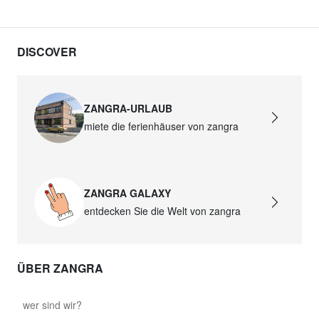
87,50 €
DISCOVER
david.c.y.glass021
glass021 - Opalglas
89,00 €
ZANGRA-URLAUB
david.c.y.glass022
miete die ferienhäuser von zangra
glass022 - Opalglas
87,50 €
ZANGRA GALAXY
david.c.y.glass023
entdecken Sie die Welt von zangra
glass023 - Opalglas
89,00 €
ÜBER ZANGRA
david.c.y.glass027
glass027 - Klarglas
wer sind wir?