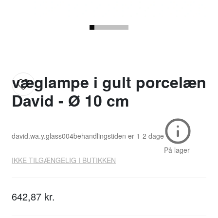
væglampe i gult porcelæn
David - Ø 10 cm
david.wa.y.glass004
behandlingstiden er
1-2 dage
På lager
IKKE TILGÆNGELIG I BUTIKKEN
642,87 kr.