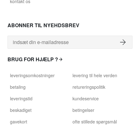
david.wa.bl.glass028
kontakt os
glass028 - gennemsigtigt glas
665,30 kr.
ABONNER TIL NYEHDSBREV
david.wa.bl.glass029
glass029 - gennemsigtigt glas
642,87 kr.
BRUG FOR HJÆLP ?
david.wa.bl.glass031
leveringsomkostninger
levering til hele verden
glass031 - gennemsigtigt glas
665,30 kr.
betaling
retureringspolitik
leveringstid
kundeservice
david.wa.bl.glass032
glass032 - røget glas
beskadiget
betingelser
665,30 kr.
gavekort
ofte stillede spørgsmål
david.wa.bl.glass034