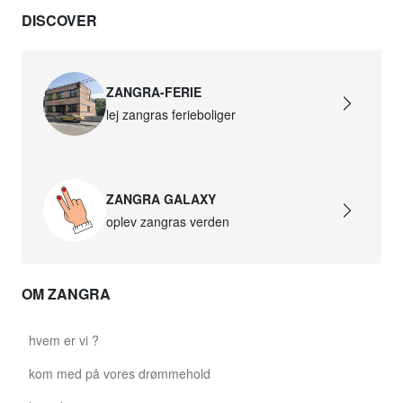
DISCOVER
david.wa.bl.glass021
glass021 - opalglas
665,30 kr.
ZANGRA-FERIE
lej zangras ferieboliger
david.wa.bl.glass022
glass022 - opalglas
654,08 kr.
ZANGRA GALAXY
david.wa.bl.glass023
oplev zangras verden
glass023 - opalglas
665,30 kr.
OM ZANGRA
david.wa.bl.glass027
glass027 - gennemsigtigt glas
hvem er vi ?
665,30 kr.
kom med på vores drømmehold