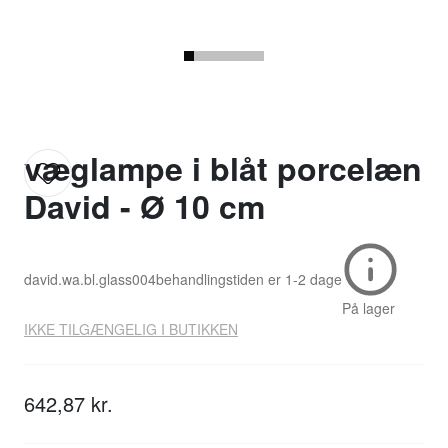
væglampe i blåt porcelæn
David - Ø 10 cm
david.wa.bl.glass004
behandlingstiden er
1-2 dage
På lager
IKKE TILGÆNGELIG I BUTIKKEN
642,87 kr.