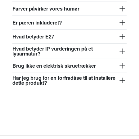
631,66 kr.
Farver påvirker vores humør
david.wa.bl.glass017
Er pæren inkluderet?
glass017 - opalglas
Hvad betyder E27
665,30 kr.
Hvad betyder IP vurderingen på et
david.wa.bl.glass018
lysarmatur?
glass018 - opalglas
Brug ikke en elektrisk skruetrækker
616,71 kr.
Har jeg brug for en forfradåse til at installere
dette produkt?
david.wa.bl.glass019
glass019 - opalglas
665,30 kr.
david.wa.bl.glass020
glass020 - opalglas
654,08 kr.