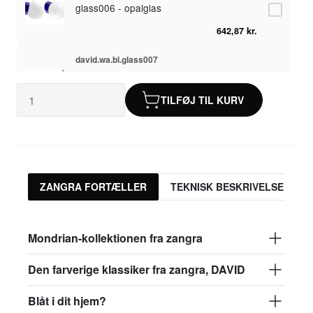
glass006 - opalglas
642,87 kr.
david.wa.bl.glass007
glass007 - frostet glas
TILFØJ TIL KURV
616,71 kr.
david.wa.bl.glass008
glass008 - gennemsigtigt glas
616,71 kr.
ZANGRA FORTÆLLER
TEKNISK BESKRIVELSE
david.wa.bl.glass009
glass009 - opalglas
Mondrian-kollektionen fra zangra
642,87 kr.
Den farverige klassiker fra zangra, DAVID
david.wa.bl.glass013
Blåt i dit hjem?
glass013 - opalplast