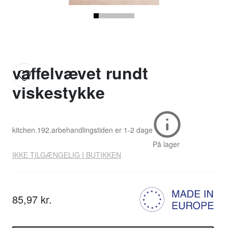
vaffelvævet rundt
viskestykke
kitchen.192.ar
behandlingstiden er
1-2 dage
På lager
IKKE TILGÆNGELIG I BUTIKKEN
85,97 kr.