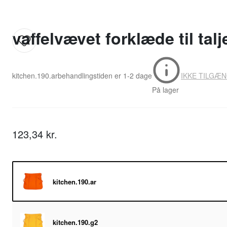
vaffelvævet forklæde til talj
kitchen.190.ar
behandlingstiden er
1-2 dage
IKKE TILGÆN
På lager
123,34 kr.
kitchen.190.ar
kitchen.190.g2