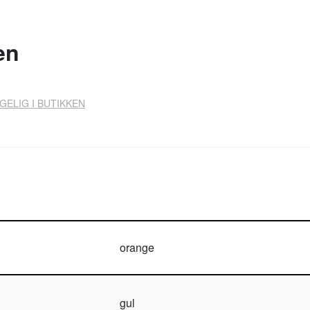
en
GELIG I BUTIKKEN
orange
gul