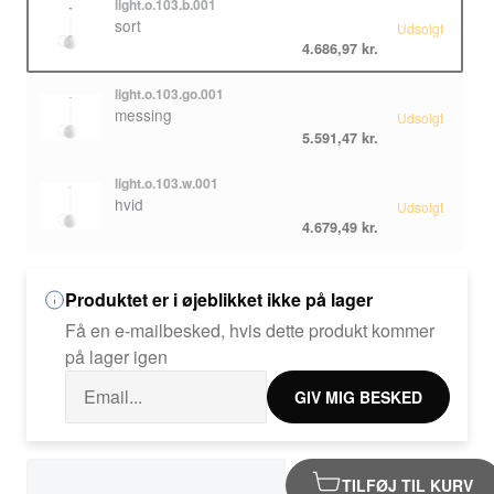
light.o.103.b.001
sort
Udsolgt
4.686,97 kr.
light.o.103.go.001
messing
Udsolgt
5.591,47 kr.
light.o.103.w.001
hvid
Udsolgt
4.679,49 kr.
Produktet er i øjeblikket ikke på lager
Få en e-mailbesked, hvis dette produkt kommer
på lager igen
GIV MIG BESKED
TILFØJ TIL KURV