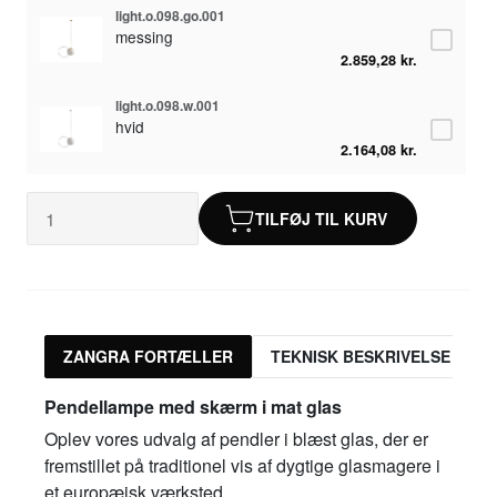
light.o.098.go.001
messing
2.859,28 kr.
light.o.098.w.001
hvid
2.164,08 kr.
TILFØJ TIL KURV
ZANGRA FORTÆLLER
TEKNISK BESKRIVELSE
Pendellampe med skærm i mat glas
Oplev vores udvalg af pendler i blæst glas, der er
fremstillet på traditionel vis af dygtige glasmagere i
et europæisk værksted.