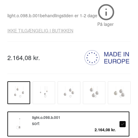
light.o.098.b.001
behandlingstiden er
1-2 dage
På lager
IKKE TILGÆNGELIG I BUTIKKEN
2.164,08 kr.
light.o.098.b.001
sort
2.164,08 kr.