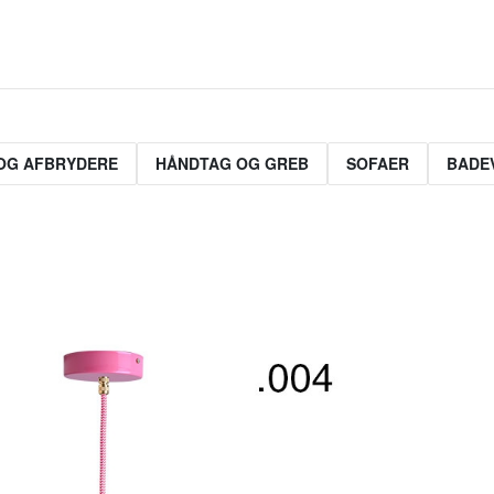
OG AFBRYDERE
HÅNDTAG OG GREB
SOFAER
BADE