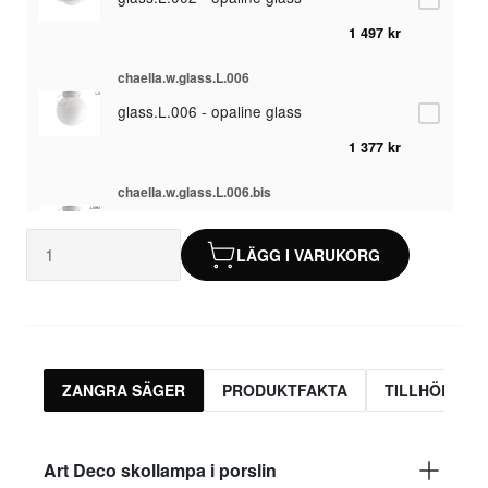
1 497 kr
chaella.w.glass.L.006
glass.L.006 - opaline glass
1 377 kr
chaella.w.glass.L.006.bis
glass.L.006.bis - frostat glas
Slut i lager
LÄGG I VARUKORG
1 377 kr
chaella.w.glass.L.008
glass.L.008 - opaline glass
1 459 kr
ZANGRA SÄGER
PRODUKTFAKTA
TILLHÖRAND
chaella.w.glass.L.018
glass.L.018 - klar glas
Art Deco skollampa i porslin