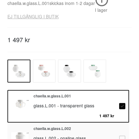
chaella.w.glass.L.001
skickas inom
1-2 dagar
I lager
EJ TILLGÄNGLIG I BUTIK
1 497 kr
chaella.w.glass.L.001
glass.L.001 - transparent glass
1 497 kr
chaella.w.glass.L.002
glass.L.002 - opaline glass