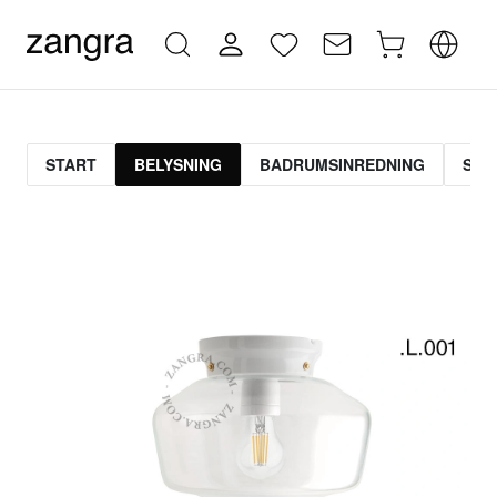
START
BELYSNING
BADRUMSINREDNING
STR