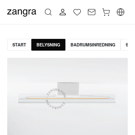
START
BELYSNING
BADRUMSINREDNING
STR