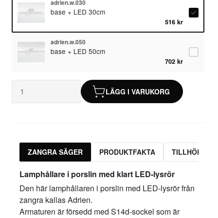
adrien.w.030
base + LED 30cm
516 kr
adrien.w.050
base + LED 50cm
702 kr
LÄGG I VARUKORG
ZANGRA SÄGER
PRODUKTFAKTA
TILLHÖRAND
Lamphållare i porslin med klart LED-lysrör
Den här lamphållaren i porslin med LED-lysrör från
zangra kallas Adrien.
Armaturen är försedd med S14d-sockel som är