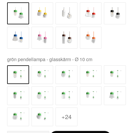
grön pendellampa - glasskärm - Ø 10 cm
+24