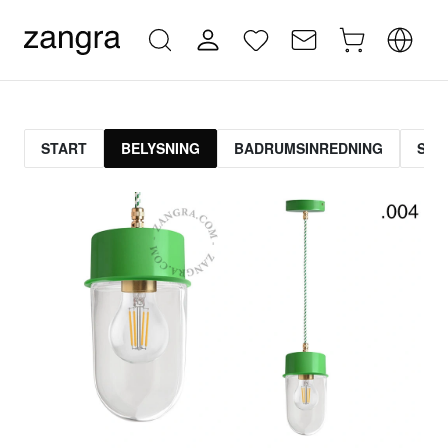
START
BELYSNING
BADRUMSINREDNING
STR