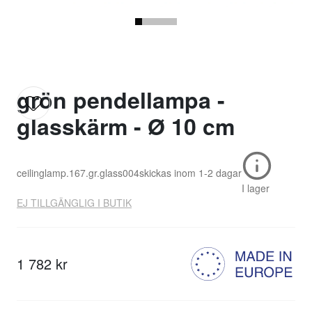
grön pendellampa -
glasskärm - Ø 10 cm
ceilinglamp.167.gr.glass004
skickas inom
1-2 dagar
I lager
EJ TILLGÄNGLIG I BUTIK
1 782 kr