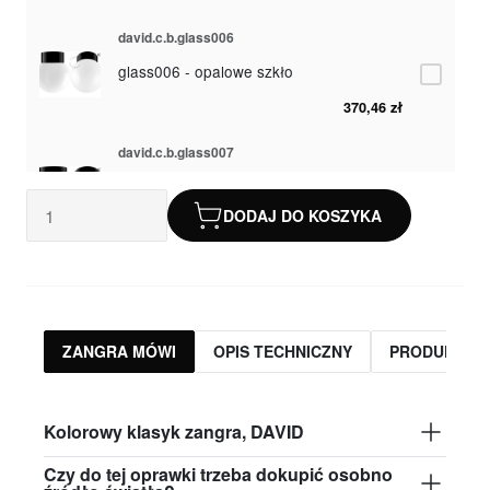
david.c.b.glass006
glass006 - opalowe szkło
370,46 zł
david.c.b.glass007
glass007 - matowe szkło
DODAJ DO KOSZYKA
355,38 zł
david.c.b.glass008
glass008 - przezroczyste szkło
355,38 zł
ZANGRA MÓWI
OPIS TECHNICZNY
PRODUKTY 
david.c.b.glass009
glass009 - opalowe szkło
Kolorowy klasyk zangra, DAVID
370,46 zł
Czy do tej oprawki trzeba dokupić osobno