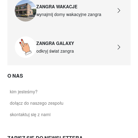
glass020 - opalowe szkło
ZANGRA WAKACJE
376,92 zł
wynajmij domy wakacyjne zangra
david.c.b.glass021
glass021 - opalowe szkło
ZANGRA GALAXY
383,38 zł
odkryj świat zangra
david.c.b.glass022
glass022 - opalowe szkło
O NAS
376,92 zł
david.c.b.glass023
kim jesteśmy?
glass023 - opalowe szkło
dołącz do naszego zespołu
383,38 zł
skontaktuj się z nami
david.c.b.glass027
glass027 - przezroczyste szkło
ZAPISZ SIĘ DO NEWSLETTERA