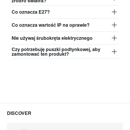
źródło światła?
david.c.b.glass013
glass013 - opalowego plastiku
Co oznacza E27?
364,00 zł
Co oznacza wartość IP na oprawie?
david.c.b.glass017
Nie używaj śrubokręta elektrycznego
glass017 - opalowe szkło
Czy potrzebuję puszki podtynkowej, aby
383,38 zł
zamontować ten produkt?
david.c.b.glass018
glass018 - opalowe szkło
355,38 zł
david.c.b.glass019
glass019 - opalowe szkło
383,38 zł
DISCOVER
david.c.b.glass020