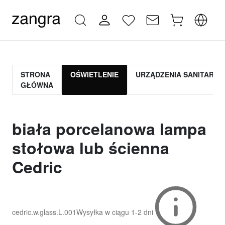
STRONA
OŚWIETLENIE
URZĄDZENIA SANITARNE
GŁÓWNA
biała porcelanowa lampa
stołowa lub ścienna
Cedric
cedric.w.glass.L.001
Wysyłka w ciągu
1-2 dni