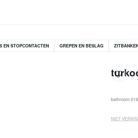
S EN STOPCONTACTEN
GREPEN EN BESLAG
ZITBANKE
turko
bathroom.016
NIET VERKRI