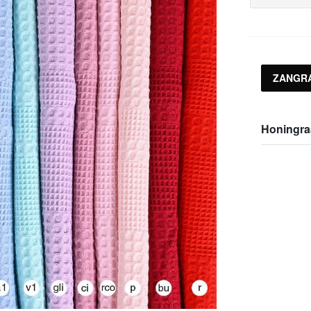
ZANGR
Honingraa