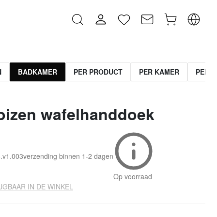
N
BADKAMER
PER PRODUCT
PER KAMER
PER C
oizen wafelhanddoek
.v1.003
verzending binnen
1-2 dagen
Op voorraad
JGBAAR IN DE WINKEL