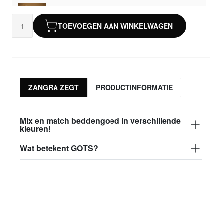
khaki kussensloop
TOEVOEGEN AAN WINKELWAGEN
€ 22,50
bed.017.005
roze kussensloop
€ 22,50
ZANGRA ZEGT
PRODUCTINFORMATIE
bed.017.006
witte kussensloop
Uitverkocht
Mix en match beddengoed in verschillende
kleuren!
€ 22,50
Wat betekent GOTS?