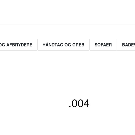
OG AFBRYDERE
HÅNDTAG OG GREB
SOFAER
BADE