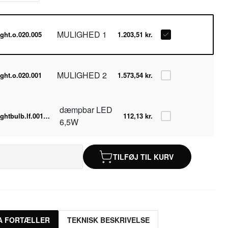
MULIGHED 1
ight.o.020.005
1.203,51 kr.
MULIGHED 2
ight.o.020.001
1.573,54 kr.
dæmpbar LED
lightbulb.lf.001.05.060-2700k
112,13 kr.
6,5W
TILFØJ TIL KURV
A FORTÆLLER
TEKNISK BESKRIVELSE