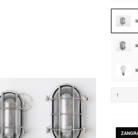
l
l
ZANGR