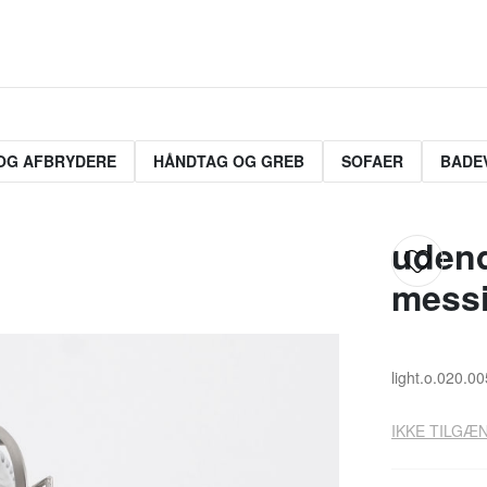
OG AFBRYDERE
HÅNDTAG OG GREB
SOFAER
BADE
udend
messi
light.o.020.00
IKKE TILGÆN