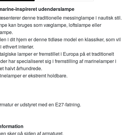
marine-inspireret udendørslampe
senterer denne traditionelle messinglampe i nautisk stil.
pe kan bruges som væglampe, loftslampe eller
lampe.
len i dit hjem er denne tidløse model en klassiker, som vil
 ethvert interiør.
algiske lamper er fremstillet i Europa på et traditionelt
der har specialiseret sig i fremstilling af marinelamper i
et halvt århundrede.
inelamper er ekstremt holdbare.
rmatur er udstyret med en E27-fatning.
nformation
gen sker på siden af armaturet.