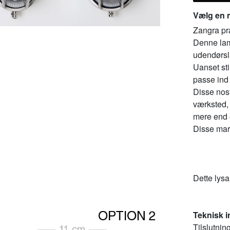
Vælg en 
Zangra præ
Denne lam
udendørs
Uanset sti
passe ind i
Disse nost
værksted, 
mere end 
Disse mar
Dette lysa
Teknisk i
Tilslutnin