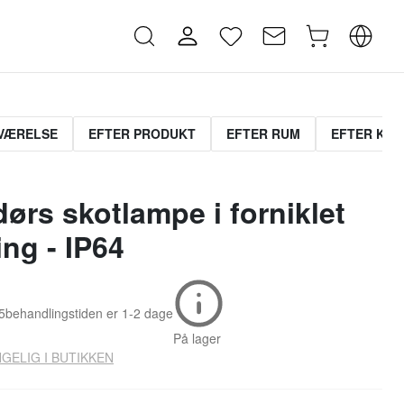
VÆRELSE
EFTER PRODUKT
EFTER RUM
EFTER KOL
ørs skotlampe i forniklet
ng - IP64
5
behandlingstiden er
1-2 dage
På lager
GELIG I BUTIKKEN