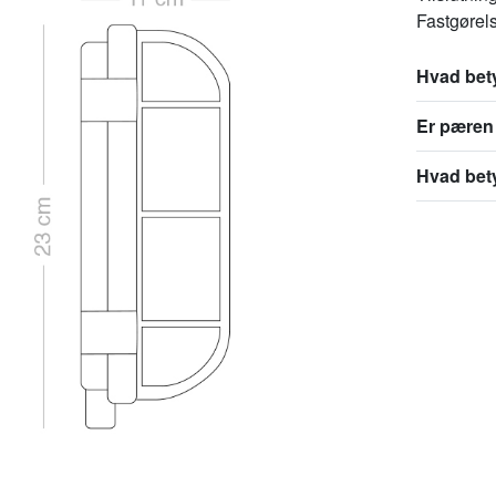
Fastgørel
Hvad bety
Er pæren 
Hvad bet