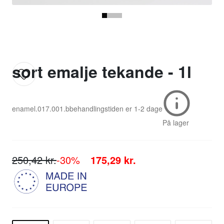
sort emalje tekande - 1l
enamel.017.001.b
behandlingstiden er
1-2 dage
På lager
250,42 kr.
-30%
175,29 kr.