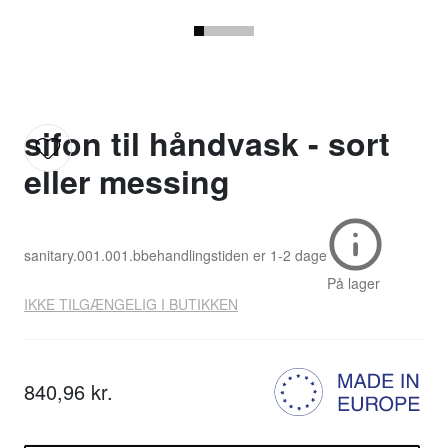
sifon til håndvask - sort
eller messing
sanitary.001.001.b
behandlingstiden er
1-2 dage
På lager
IKKE TILGÆNGELIG I BUTIKKEN
840,96 kr.