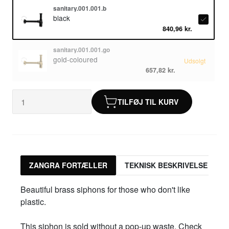
sanitary.001.001.b
black
840,96 kr.
sanitary.001.001.go
gold-coloured
Udsolgt
657,82 kr.
TILFØJ TIL KURV
ZANGRA FORTÆLLER
TEKNISK BESKRIVELSE
Beautiful brass siphons for those who don't like
plastic.
This siphon is sold without a pop-up waste. Check