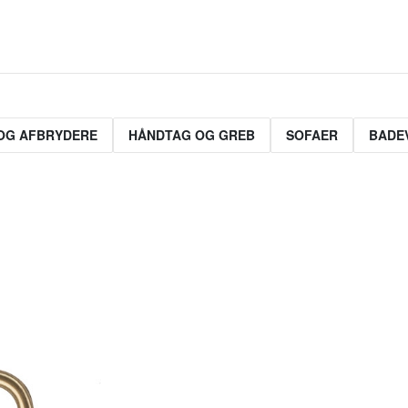
OG AFBRYDERE
HÅNDTAG OG GREB
SOFAER
BADE