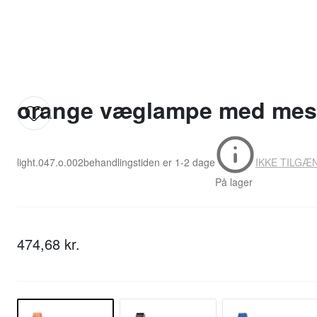
orange væglampe med mes
light.047.o.002
behandlingstiden er
1-2 dage
IKKE TILGÆ
På lager
474,68 kr.