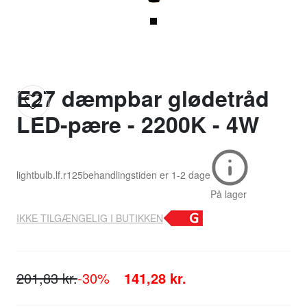
E27 dæmpbar glødetråd
LED-pære - 2200K - 4W
lightbulb.lf.r125
behandlingstiden er
1-2 dage
På lager
IKKE TILGÆNGELIG I BUTIKKEN
201,83 kr.
-30%
141,28 kr.