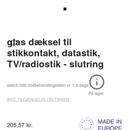
glas dæksel til
stikkontakt, datastik,
TV/radiostik - slutring
switch.006.004
behandlingstiden er
1-2 dage
På lager
IKKE TILGÆNGELIG I BUTIKKEN
205,57 kr.