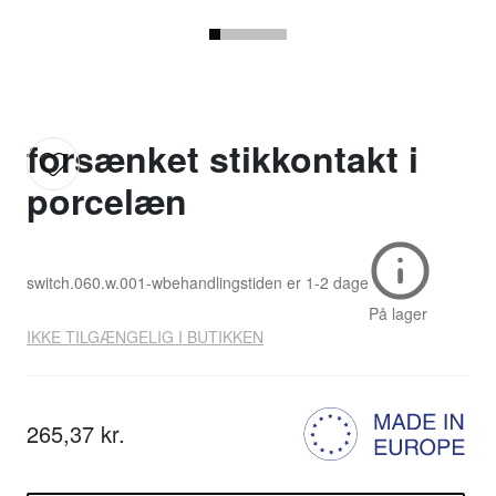
forsænket stikkontakt i
porcelæn
switch.060.w.001-w
behandlingstiden er
1-2 dage
På lager
IKKE TILGÆNGELIG I BUTIKKEN
265,37 kr.