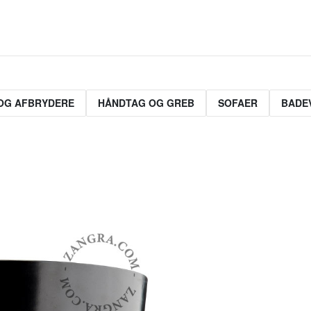
OG AFBRYDERE
HÅNDTAG OG GREB
SOFAER
BADE