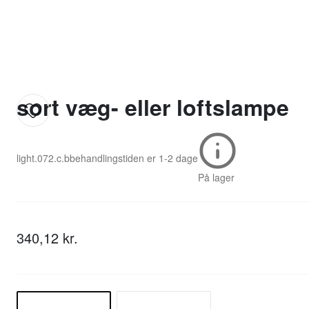
sort væg- eller loftslampe
light.072.c.b
behandlingstiden er
1-2 dage
På lager
340,12 kr.