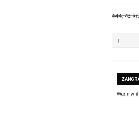
444,78 kr
ZANGR
Warm whit