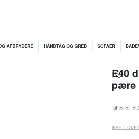
OG AFBRYDERE
HÅNDTAG OG GREB
SOFAER
BADE
E40 d
pære 
lightbulb.lf.bt
IKKE TILGÆN