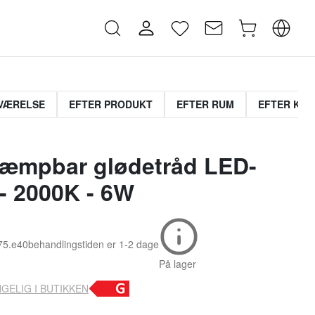
VÆRELSE
EFTER PRODUKT
EFTER RUM
EFTER KOL
æmpbar glødetråd LED-
- 2000K - 6W
t75.e40
behandlingstiden er
1-2 dage
På lager
GELIG I BUTIKKEN