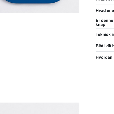
Hvad er e
Er denne try
knap
Teknisk i
Blåt i dit
Hvordan 