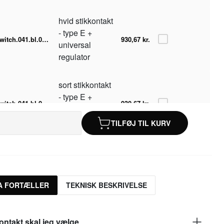
hvid stikkontakt
- type E +
switch.041.bl.001.004.dim-w
930,67 kr.
universal
regulator
sort stikkontakt
- type E +
switch.041.bl.001.004.dim-b
930,67 kr.
universal
regulator
TILFØJ TIL KURV
hvid stikkontakt
switch.041.bl.001.004-w.F
698,93 kr.
- type F
A FORTÆLLER
TEKNISK BESKRIVELSE
sort stikkontakt
switch.041.bl.001.004-b.F
698,93 kr.
- type F
ontakt skal jeg vælge