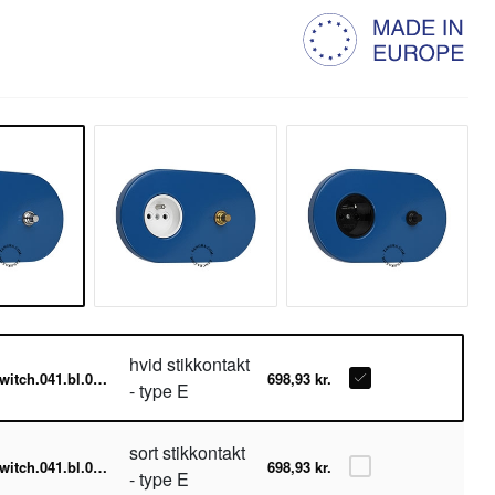
.
hvid stikkontakt
switch.041.bl.001.004-w
698,93 kr.
- type E
sort stikkontakt
switch.041.bl.001.004-b
698,93 kr.
- type E