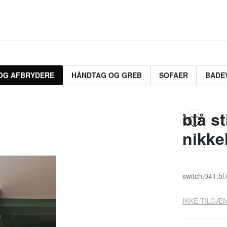
OG AFBRYDERE
HÅNDTAG OG GREB
SOFAER
BADE
blå s
nikke
switch.041.bl
IKKE TILGÆN