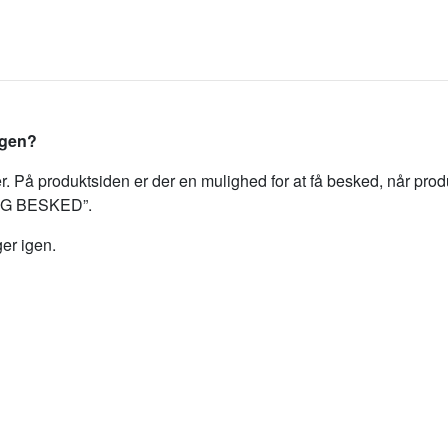
igen?
er. På produktsiden er der en mulighed for at få besked, når prod
 MIG BESKED”.
ger igen.