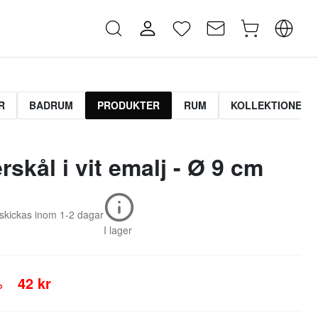
R
BADRUM
PRODUKTER
RUM
KOLLEKTIONER
rskål i vit emalj - Ø 9 cm
skickas inom
1-2 dagar
I lager
%
42 kr