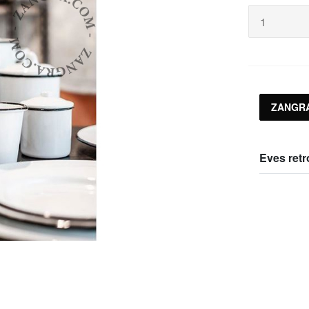
ZANGR
Eves retr