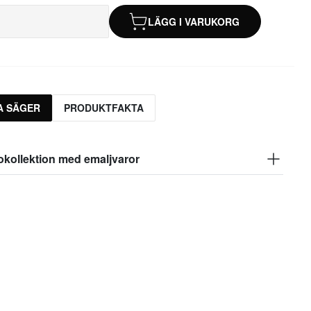
LÄGG I VARUKORG
A SÄGER
PRODUKTFAKTA
okollektion med emaljvaror