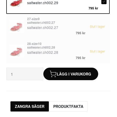
saltwater.ch002.29
795 kr
27-size9
saltwater.ch002.27
Slut i lager
saltwater.ch002.27
795 kr
28-size10
saltwater.ch002.28
Slut i lager
saltwater.ch002.28
795 kr
LÄGG I VARUKORG
ZANGRA SÄGER
PRODUKTFAKTA