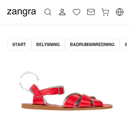
START
BELYSNING
BADRUMSINREDNING
STR