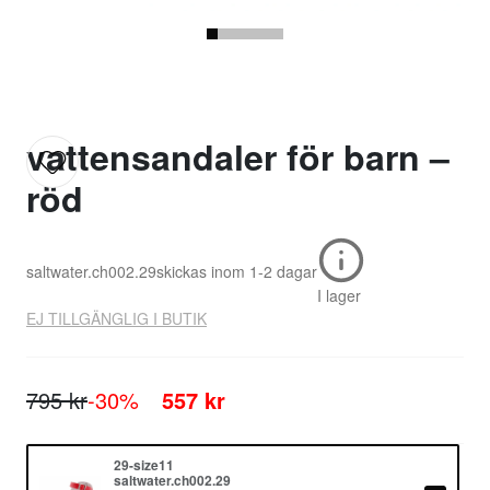
vattensandaler för barn –
röd
saltwater.ch002.29
skickas inom
1-2 dagar
I lager
EJ TILLGÄNGLIG I BUTIK
795 kr
-30%
557 kr
29-size11
saltwater.ch002.29