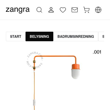
START
BELYSNING
BADRUMSINREDNING
STR