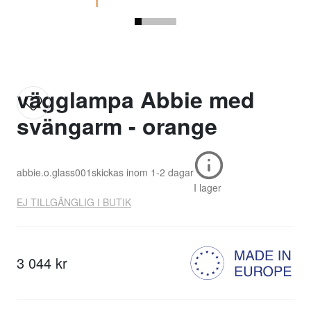
vägglampa Abbie med
svängarm - orange
abbie.o.glass001
skickas inom
1-2 dagar
I lager
EJ TILLGÄNGLIG I BUTIK
3 044 kr