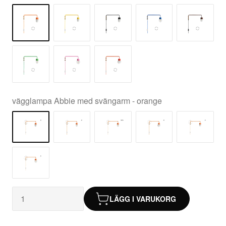
vägglampa Abbie med svängarm - orange
LÄGG I VARUKORG