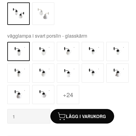
vägglampa i svart porslin - glasskärm
+24
LÄGG I VARUKORG