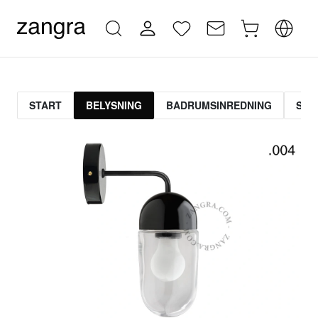
START
BELYSNING
BADRUMSINREDNING
STR