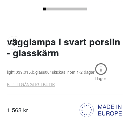
vägglampa i svart porslin
- glasskärm
light.039.015.b.glass004
skickas inom
1-2 dagar
I lager
EJ TILLGÄNGLIG I BUTIK
1 563 kr