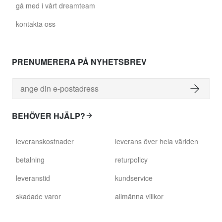
gå med i vårt dreamteam
kontakta oss
PRENUMERERA PÅ NYHETSBREV
BEHÖVER HJÄLP?
leveranskostnader
leverans över hela världen
betalning
returpolicy
leveranstid
kundservice
skadade varor
allmänna villkor
presentkort
vanliga frågor