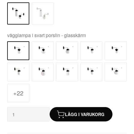
vägglampa i svart porslin - glasskärm
+22
LÄGG I VARUKORG