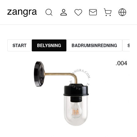
START
BELYSNING
BADRUMSINREDNING
STR