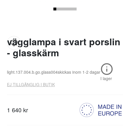
vägglampa i svart porslin
- glasskärm
light.137.004.b.go.glass004
skickas inom
1-2 dagar
I lager
EJ TILLGÄNGLIG I BUTIK
1 640 kr