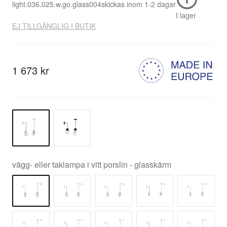
light.036.025.w.go.glass004
skickas inom
1-2 dagar
I lager
EJ TILLGÄNGLIG I BUTIK
1 673 kr
vägg- eller taklampa i vitt porslin - glasskärm