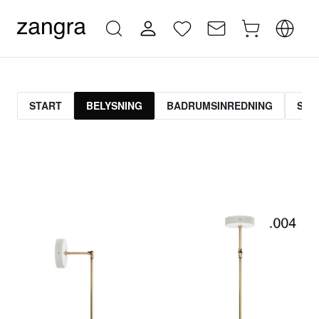
START
BELYSNING
BADRUMSINREDNING
STR