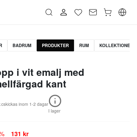
R
BADRUM
PRODUKTER
RUM
KOLLEKTIONER
opp i vit emalj med
ellfärgad kant
.c
skickas inom
1-2 dagar
I lager
0%
131 kr