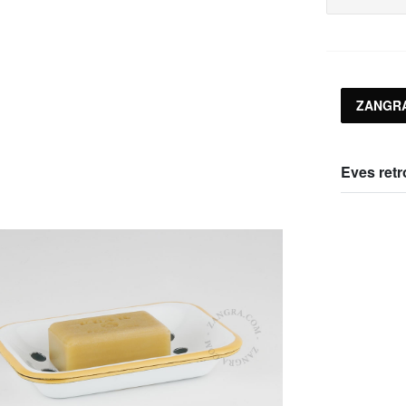
ZANGR
Eves retr