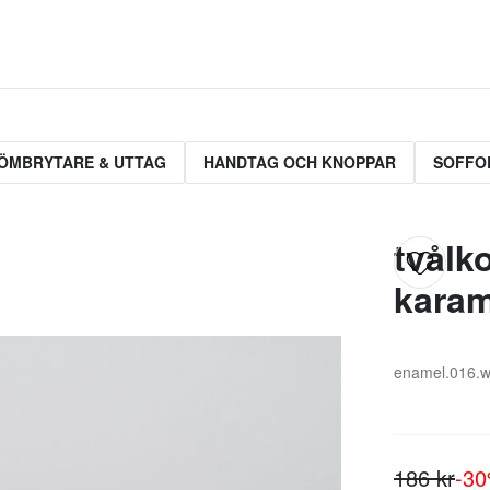
ÖMBRYTARE & UTTAG
HANDTAG OCH KNOPPAR
SOFFO
tvålk
karam
enamel.016.w
186 kr
-3