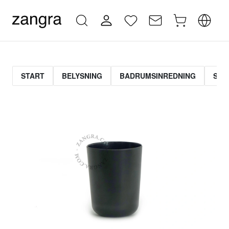
START
BELYSNING
BADRUMSINREDNING
STR