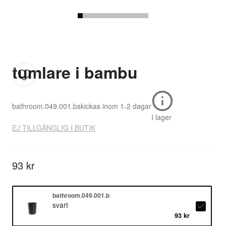
tumlare i bambu
bathroom.049.001.b
skickas inom
1-2 dagar
I lager
EJ TILLGÄNGLIG I BUTIK
93 kr
bathroom.049.001.b
svart
93 kr