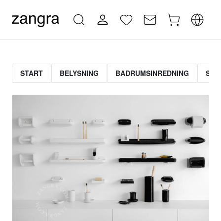
START
BELYSNING
BADRUMSINREDNING
STR