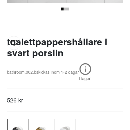
toalettpappershållare i
svart porslin
bathroom.002.b
skickas inom
1-2 dagar
I lager
526 kr