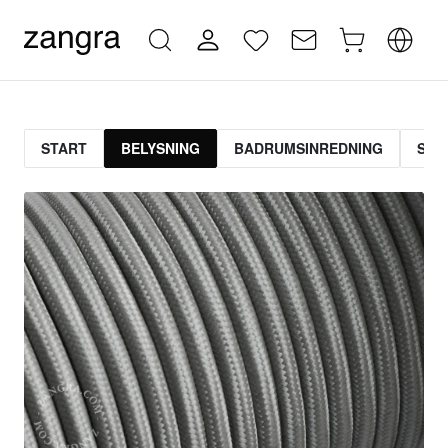
START
BELYSNING
BADRUMSINREDNING
STR