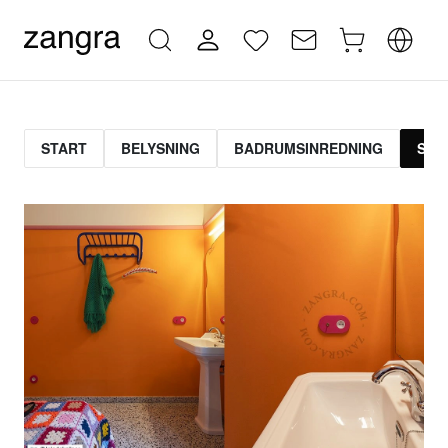
START
BELYSNING
BADRUMSINREDNING
STR