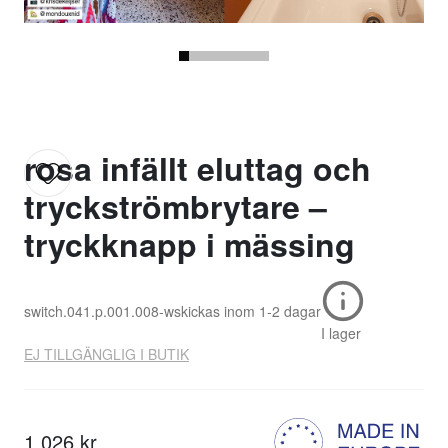
rosa infällt eluttag och
tryckströmbrytare –
tryckknapp i mässing
switch.041.p.001.008-w
skickas inom
1-2 dagar
I lager
EJ TILLGÄNGLIG I BUTIK
1 026 kr