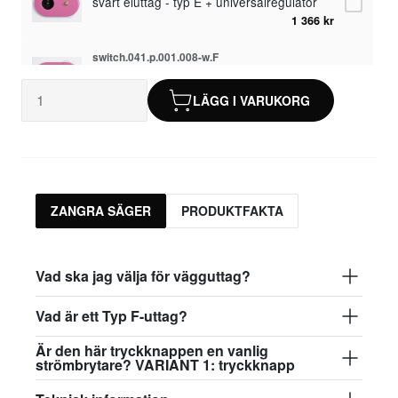
svart eluttag - typ E + universalregulator
1 366 kr
switch.041.p.001.008-w.F
vitt eluttag - typ F
1 026 kr
LÄGG I VARUKORG
switch.041.p.001.008.dim-w.F
vitt eluttag - typ F + universalregulator
1 366 kr
switch.041.p.001.008-b.F
ZANGRA SÄGER
PRODUKTFAKTA
svart eluttag - typ F
1 026 kr
switch.041.p.001.008.dim-b.F
Vad ska jag välja för vägguttag?
svart eluttag - typ F + universalregulator
1 366 kr
Vad är ett Typ F-uttag?
Är den här tryckknappen en vanlig
strömbrytare? VARIANT 1: tryckknapp