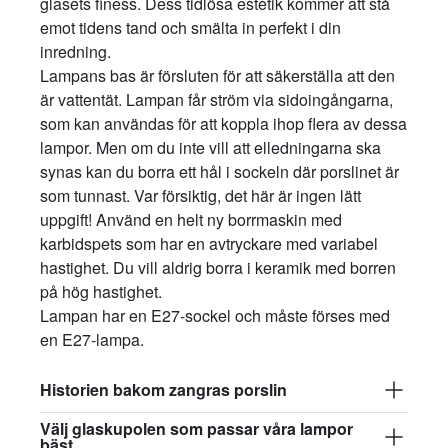
glasets finess. Dess tidlösa estetik kommer att stå
emot tidens tand och smälta in perfekt i din
inredning.
Lampans bas är försluten för att säkerställa att den
är vattentät. Lampan får ström via sidoingångarna,
som kan användas för att koppla ihop flera av dessa
lampor. Men om du inte vill att elledningarna ska
synas kan du borra ett hål i sockeln där porslinet är
som tunnast. Var försiktig, det här är ingen lätt
uppgift! Använd en helt ny borrmaskin med
karbidspets som har en avtryckare med variabel
hastighet. Du vill aldrig borra i keramik med borren
på hög hastighet.
Lampan har en E27-sockel och måste förses med
en E27-lampa.
Historien bakom zangras porslin
Välj glaskupolen som passar våra lampor
bäst.