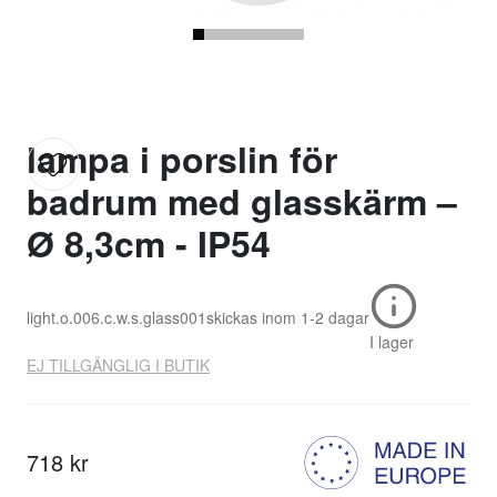
lampa i porslin för
badrum med glasskärm –
Ø 8,3cm - IP54
light.o.006.c.w.s.glass001
skickas inom
1-2 dagar
I lager
EJ TILLGÄNGLIG I BUTIK
718 kr