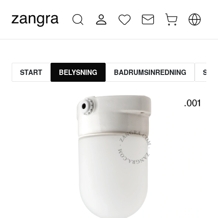
START
BELYSNING
BADRUMSINREDNING
STR