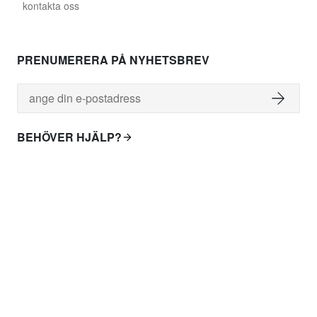
kontakta oss
PRENUMERERA PÅ NYHETSBREV
BEHÖVER HJÄLP?
leveranskostnader
leverans över hela världen
betalning
returpolicy
leveranstid
kundservice
skadade varor
allmänna villkor
presentkort
vanliga frågor