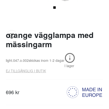
orange vägglampa med
mässingarm
light.047.o.002
skickas inom
1-2 dagar
I lager
EJ TILLGÄNGLIG I BUTIK
696 kr