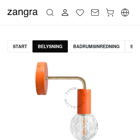
START
BELYSNING
BADRUMSINREDNING
STR