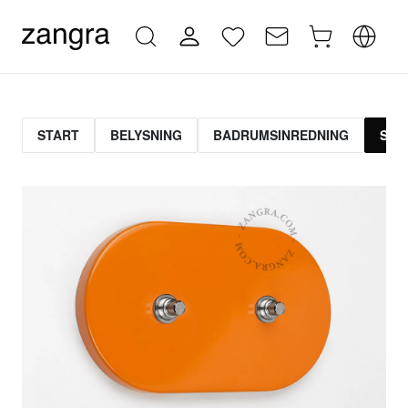
START
BELYSNING
BADRUMSINREDNING
STR