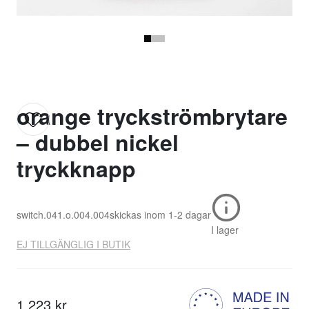
orange tryckströmbrytare
– dubbel nickel
tryckknapp
switch.041.o.004.004
skickas inom
1-2 dagar
I lager
EJ TILLGÄNGLIG I BUTIK
1 223 kr