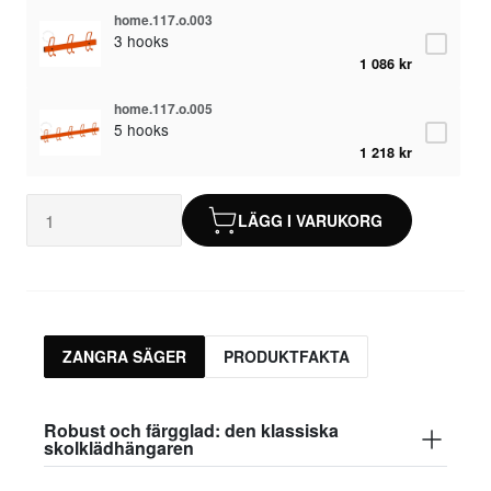
home.117.o.003
3 hooks
1 086 kr
home.117.o.005
5 hooks
1 218 kr
LÄGG I VARUKORG
ZANGRA SÄGER
PRODUKTFAKTA
Robust och färgglad: den klassiska
skolklädhängaren