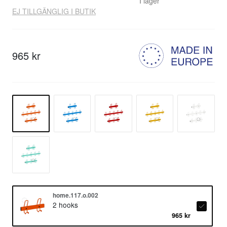
I lager
EJ TILLGÄNGLIG I BUTIK
965 kr
home.117.o.002
2 hooks
965 kr