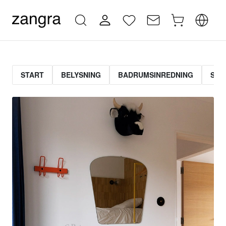
START
BELYSNING
BADRUMSINREDNING
STR