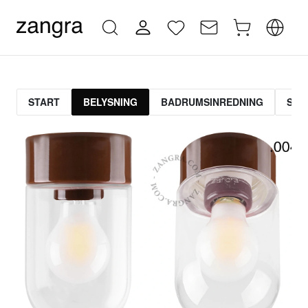
START
BELYSNING
BADRUMSINREDNING
STR