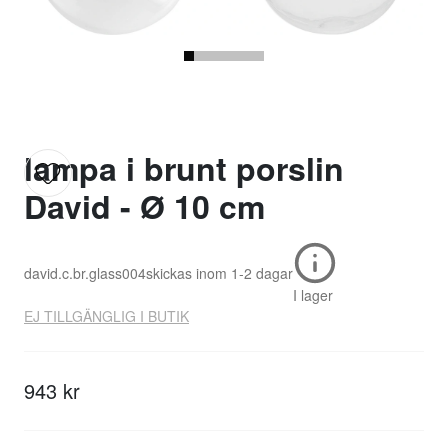
lampa i brunt porslin
David - Ø 10 cm
david.c.br.glass004
skickas inom
1-2 dagar
I lager
EJ TILLGÄNGLIG I BUTIK
943 kr