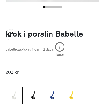
krok i porslin Babette
babette.w
skickas inom
1-2 dagar
I lager
203 kr