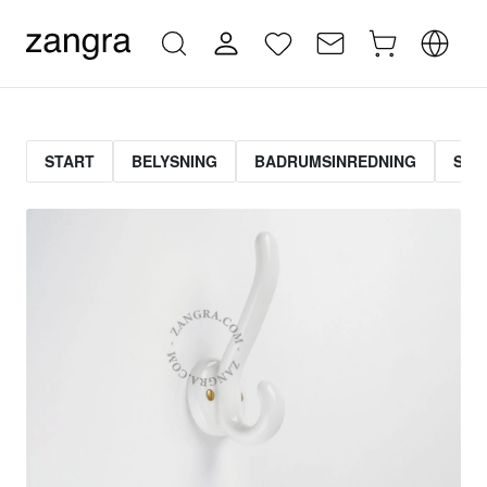
START
BELYSNING
BADRUMSINREDNING
STR